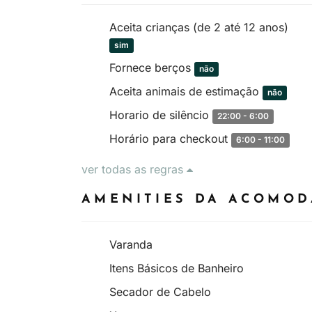
Aceita crianças (de 2 até 12 anos)
sim
Fornece berços
não
Aceita animais de estimação
não
Horario de silêncio
22:00 - 6:00
Horário para checkout
6:00 - 11:00
ver todas as regras
AMENITIES DA ACOMO
Varanda
Itens Básicos de Banheiro
Secador de Cabelo