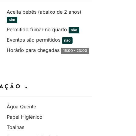
Aceita bebês (abaixo de 2 anos)
sim
Permitido fumar no quarto
não
Eventos são permitidos
não
Horário para chegadas
15:00 - 23:00
DAÇÃO
Água Quente
Papel Higiênico
Toalhas