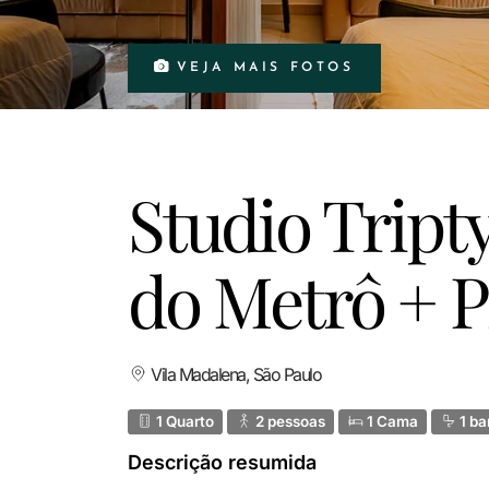
VEJA MAIS FOTOS
Studio Tript
do Metrô + P
Vila Madalena, São Paulo
1 Quarto
2 pessoas
1 Cama
1 ba
Descrição resumida