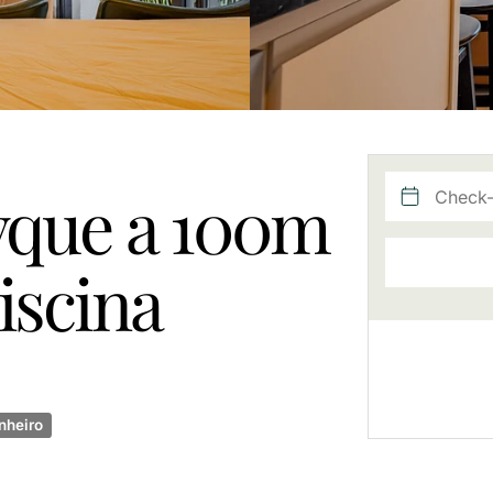
yque a 100m
iscina
nheiro