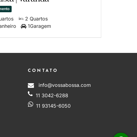
mento
uartos
2 Quartos
anheiro
1Garagem
CONTATO
info@vossabossa.com
11 3042-6288
11 93145-6050