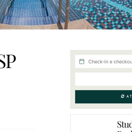
SP
AT
Stud