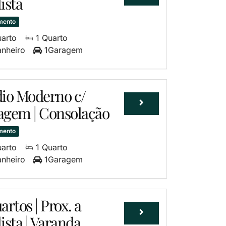
ista
mento
uarto
1 Quarto
anheiro
1Garagem
dio Moderno c/
agem | Consolação
mento
uarto
1 Quarto
anheiro
1Garagem
artos | Prox. a
ista | Varanda