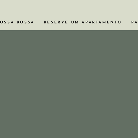
VOSSA BOSSA
RESERVE UM APARTAMENTO
PA
APARTAMENTOS COM BANHEIRA
APARTAMENTOS EM PRÉDIOS HI
APARTAMENTOS PARA VIAGENS 
APARTAMENTOS COM PISCINA
APARTAMENTOS DE 2 OU 3 QUA
VER TODOS