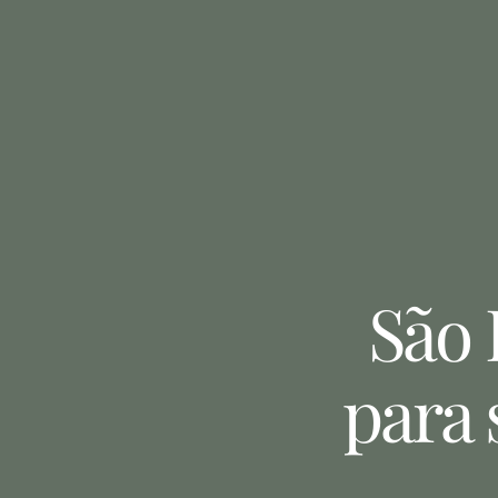
São 
para 