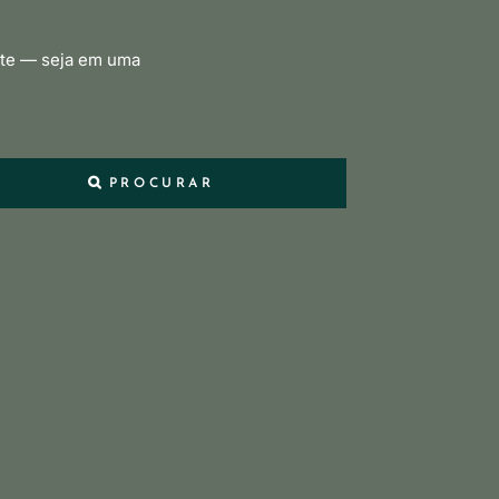
nte — seja em uma
PROCURAR