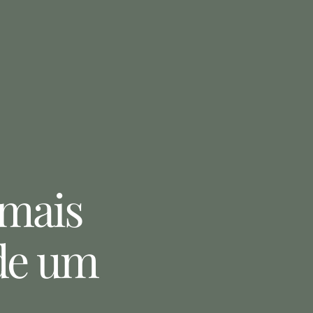
emais
 de um