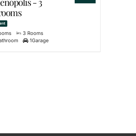
enópolis - 3
rooms
ent
ooms
3 Rooms
athroom
1Garage